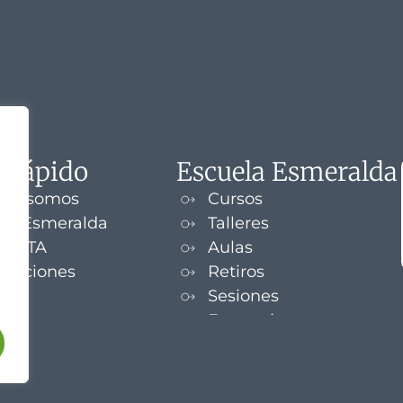
 rápido
Escuela Esmeralda
nes somos
Cursos
la Esmeralda
Talleres
UENTA
Aulas
izaciones
Retiros
s
Sesiones
Formaciones