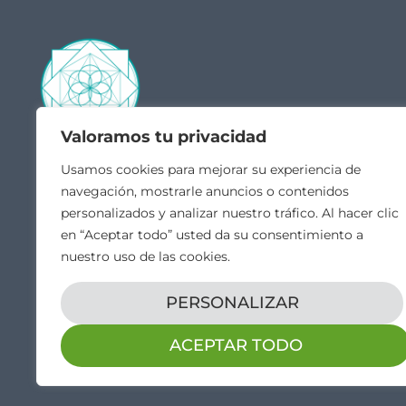
Valoramos tu privacidad
Contacto
Acceso
Usamos cookies para mejorar su experiencia de
navegación, mostrarle anuncios o contenidos
Quié
hola@veintiochoalmas.com
personalizados y analizar nuestro tráfico. Al hacer clic
Escue
Apdo. de Correos 28 Orduña,
en “Aceptar todo” usted da su consentimiento a
MI C
Bizkaia
nuestro uso de las cookies.
Canal
Vídeo
PERSONALIZAR
ACEPTAR TODO
Aviso legal
Propiedad intelectual
Política de cookies