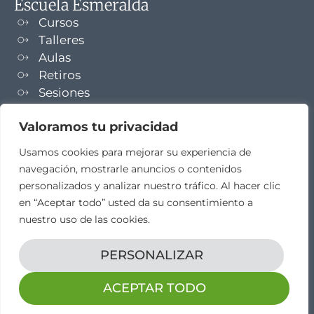
Escuela Esmeralda
Cursos
Talleres
Aulas
Retiros
Sesiones
Formaciones
Valoramos tu privacidad
NEWSLETTER
Usamos cookies para mejorar su experiencia de
navegación, mostrarle anuncios o contenidos
TELEGRAM
personalizados y analizar nuestro tráfico. Al hacer clic
en “Aceptar todo” usted da su consentimiento a
nuestro uso de las cookies.
PERSONALIZAR
Aviso legal
Propiedad intelectual
Política de cookies
Diseño web por
elestudio28​
ACEPTAR TODO