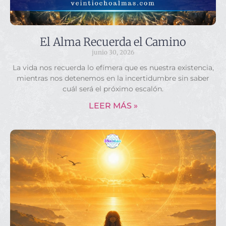
El Alma Recuerda el Camino
junio 30, 2026
La vida nos recuerda lo efímera que es nuestra existencia,
mientras nos detenemos en la incertidumbre sin saber
cuál será el próximo escalón.
LEER MÁS »