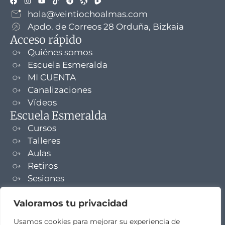
hola@veintiochoalmas.com
Apdo. de Correos 28 Orduña, Bizkaia
Acceso rápido
Quiénes somos
Escuela Esmeralda
MI CUENTA
Canalizaciones
Vídeos
Escuela Esmeralda
Cursos
Talleres
Aulas
Retiros
Sesiones
Formaciones
Valoramos tu privacidad
NEWSLETTER
Usamos cookies para mejorar su experiencia de