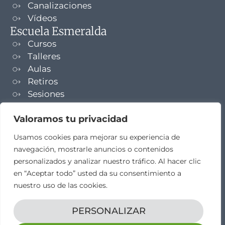
Canalizaciones
Vídeos
Escuela Esmeralda
Cursos
Talleres
Aulas
Retiros
Sesiones
Formaciones
Valoramos tu privacidad
NEWSLETTER
Usamos cookies para mejorar su experiencia de
navegación, mostrarle anuncios o contenidos
TELEGRAM
personalizados y analizar nuestro tráfico. Al hacer clic
en “Aceptar todo” usted da su consentimiento a
nuestro uso de las cookies.
PERSONALIZAR
Aviso legal
Propiedad intelectual
Política de cookies