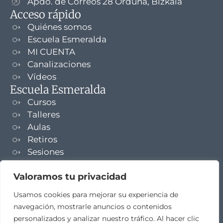
Apdo. de Correos 28 Orduña, Bizkaia
Acceso rápido
Quiénes somos
Escuela Esmeralda
MI CUENTA
Canalizaciones
Vídeos
Escuela Esmeralda
Cursos
Talleres
Aulas
Retiros
Sesiones
Formaciones
Valoramos tu privacidad
NEWSLETTER
Usamos cookies para mejorar su experiencia de
navegación, mostrarle anuncios o contenidos
TELEGRAM
personalizados y analizar nuestro tráfico. Al hacer clic