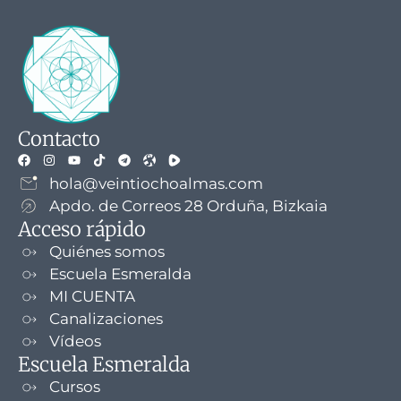
Contacto
hola@veintiochoalmas.com
Apdo. de Correos 28 Orduña, Bizkaia
Acceso rápido
Quiénes somos
Escuela Esmeralda
MI CUENTA
Canalizaciones
Vídeos
Escuela Esmeralda
Cursos