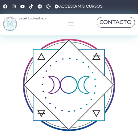
ACCESO/MIS CURSOS
veintiochoalmas
CONTACTO