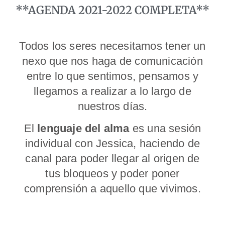
**AGENDA 2021-2022 COMPLETA**
Todos los seres necesitamos tener un
nexo que nos haga de comunicación
entre lo que sentimos, pensamos y
llegamos a realizar a lo largo de
nuestros días.
El
lenguaje del alma
es una sesión
individual con Jessica, haciendo de
canal para poder llegar al origen de
tus bloqueos y poder poner
comprensión a aquello que vivimos.