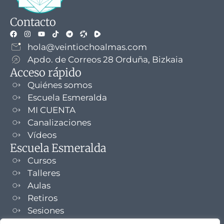
Contacto
hola@veintiochoalmas.com
Apdo. de Correos 28 Orduña, Bizkaia
Acceso rápido
Quiénes somos
Escuela Esmeralda
MI CUENTA
Canalizaciones
Vídeos
Escuela Esmeralda
Cursos
Talleres
Aulas
Retiros
Sesiones
Formaciones