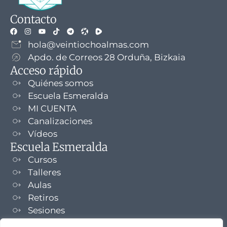
Contacto
hola@veintiochoalmas.com
Apdo. de Correos 28 Orduña, Bizkaia
Acceso rápido
Quiénes somos
Escuela Esmeralda
MI CUENTA
Canalizaciones
Vídeos
Escuela Esmeralda
Cursos
Talleres
Aulas
Retiros
Sesiones
Formaciones