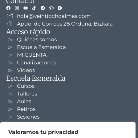
Contacto
hola@veintiochoalmas.com
Apdo. de Correos 28 Orduña, Bizkaia
Acceso rápido
Quiénes somos
Escuela Esmeralda
MI CUENTA
Canalizaciones
Vídeos
Escuela Esmeralda
Cursos
Talleres
Aulas
Retiros
Sesiones
Formaciones
Valoramos tu privacidad