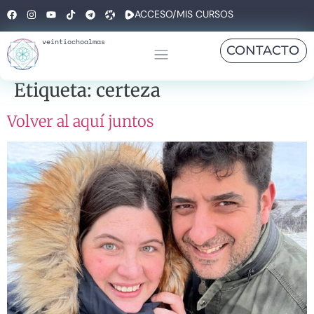
ACCESO/MIS CURSOS
veintiochoalmas
CONTACTO
Etiqueta:
certeza
Volver al aquí juntos