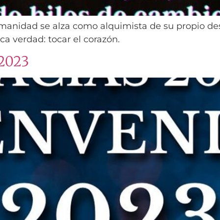
humanidad se alza como alquimista de su propio de
ca verdad: tocar el corazón.
 2023