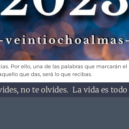
as. Por ello, una de las palabras que marcarán el
uello que das, será lo que recibas.
 no te olvides.
La vida es todo lo qu