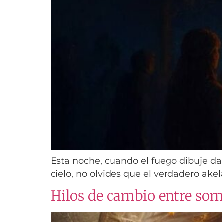
Esta noche, cuando el fuego dibuje da
cielo, no olvides que el verdadero akel
Hilos de cambio entre somb