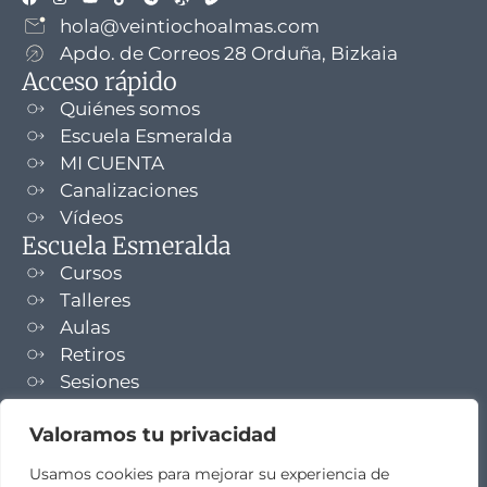
hola@veintiochoalmas.com
Apdo. de Correos 28 Orduña, Bizkaia
Acceso rápido
Quiénes somos
Escuela Esmeralda
MI CUENTA
Canalizaciones
Vídeos
Escuela Esmeralda
Cursos
Talleres
Aulas
Retiros
Sesiones
Formaciones
Valoramos tu privacidad
NEWSLETTER
Usamos cookies para mejorar su experiencia de