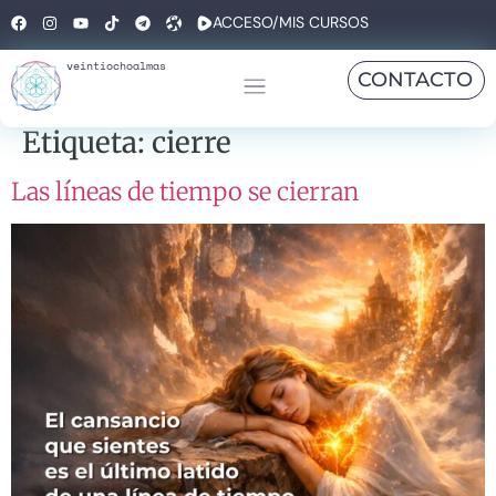
ACCESO/MIS CURSOS
veintiochoalmas
CONTACTO
Etiqueta:
cierre
Las líneas de tiempo se cierran