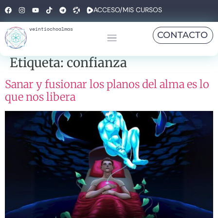
ACCESO/MIS CURSOS
veintiochoalmas
CONTACTO
Etiqueta:
confianza
Sanar y fusionar los planos del alma es lo
que nos libera