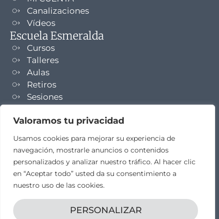
Canalizaciones
Vídeos
Escuela Esmeralda
Cursos
Talleres
Aulas
Retiros
Sesiones
Formaciones
Valoramos tu privacidad
NEWSLETTER
Usamos cookies para mejorar su experiencia de
navegación, mostrarle anuncios o contenidos
TELEGRAM
personalizados y analizar nuestro tráfico. Al hacer clic
en “Aceptar todo” usted da su consentimiento a
nuestro uso de las cookies.
PERSONALIZAR
Aviso legal
Propiedad intelectual
Política de cookies