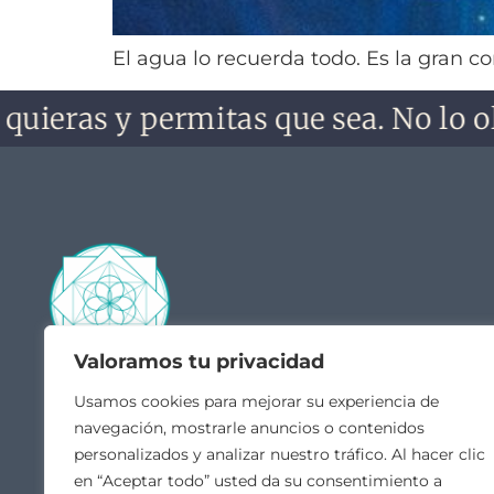
El agua lo recuerda todo. Es la gran co
eras y permitas que sea. No lo olvide
Valoramos tu privacidad
Contacto
Acceso
Usamos cookies para mejorar su experiencia de
navegación, mostrarle anuncios o contenidos
Quié
hola@veintiochoalmas.com
personalizados y analizar nuestro tráfico. Al hacer clic
Escue
Apdo. de Correos 28 Orduña,
en “Aceptar todo” usted da su consentimiento a