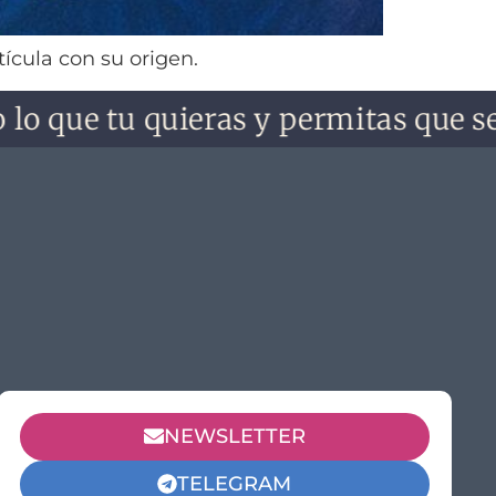
tícula con su origen.
que tu quieras y permitas que sea. No
NEWSLETTER
TELEGRAM