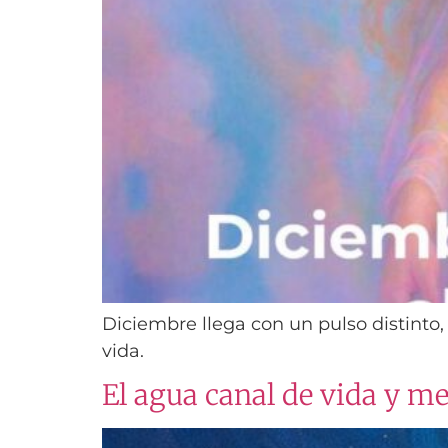
Diciembre llega con un pulso distinto,
vida.
El agua canal de vida y m