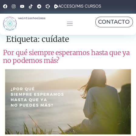
ACCESO/MIS CURSOS
veintiochoalmas
CONTACTO
Etiqueta:
cuídate
Por qué siempre esperamos hasta que ya
no podemos más?