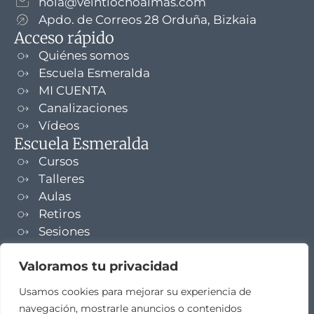
hola@veintiochoalmas.com
Apdo. de Correos 28 Orduña, Bizkaia
Acceso rápido
Quiénes somos
Escuela Esmeralda
MI CUENTA
Canalizaciones
Vídeos
Escuela Esmeralda
Cursos
Talleres
Aulas
Retiros
Sesiones
Formaciones
Valoramos tu privacidad
NEWSLETTER
Usamos cookies para mejorar su experiencia de
navegación, mostrarle anuncios o contenidos