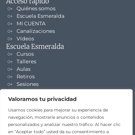
Acceso rápido
Quiénes somos
Escuela Esmeralda
MI CUENTA
Canalizaciones
Vídeos
Escuela Esmeralda
Cursos
Talleres
Aulas
Retiros
Sesiones
Formaciones
Valoramos tu privacidad
NEWSLETTER
Usamos cookies para mejorar su experiencia de
navegación, mostrarle anuncios o contenidos
TELEGRAM
personalizados y analizar nuestro tráfico. Al hacer clic
en “Aceptar todo” usted da su consentimiento a