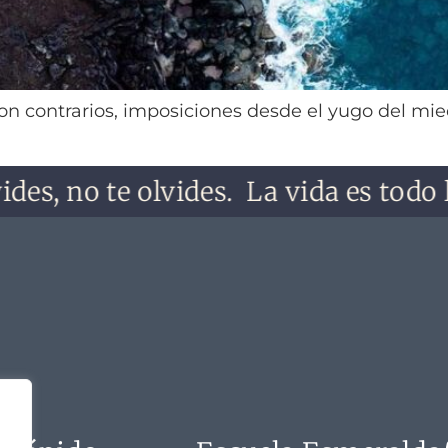
n contrarios, imposiciones desde el yugo del mied
 te olvides.
La vida es todo lo que t