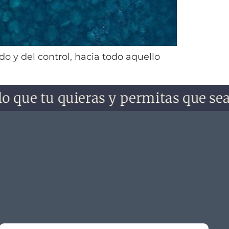
o y del control, hacia todo aquello
u quieras y permitas que sea. No lo o