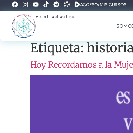
ACCESO/MIS CURSOS
veintiochoalmas
SOMO
Etiqueta:
histori
Hoy Recordamos a la Muje