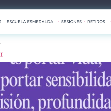
S
ESCUELA ESMERALDA
SESIONES
RETIROS
a
r