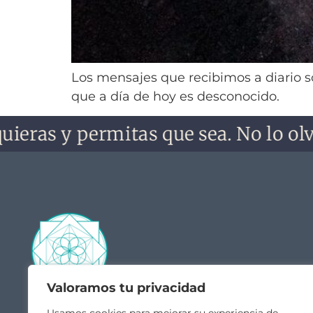
Los mensajes que recibimos a diario so
que a día de hoy es desconocido.
 permitas que sea. No lo olvides, no
Valoramos tu privacidad
Contacto