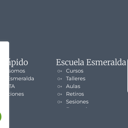
 rápido
Escuela Esmeralda
nes somos
Cursos
la Esmeralda
Talleres
UENTA
Aulas
izaciones
Retiros
s
Sesiones
Formaciones