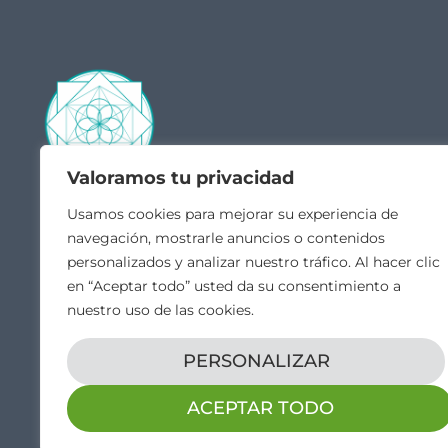
Valoramos tu privacidad
Contacto
Acceso
Usamos cookies para mejorar su experiencia de
navegación, mostrarle anuncios o contenidos
Quié
hola@veintiochoalmas.com
personalizados y analizar nuestro tráfico. Al hacer clic
Escue
Apdo. de Correos 28 Orduña,
en “Aceptar todo” usted da su consentimiento a
MI C
Bizkaia
nuestro uso de las cookies.
Canal
Vídeo
PERSONALIZAR
ACEPTAR TODO
Aviso legal
Propiedad intelectual
Política de cookies