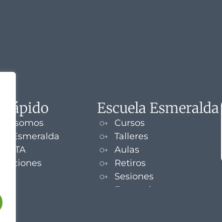
 rápido
Escuela Esmeralda
nes somos
Cursos
la Esmeralda
Talleres
UENTA
Aulas
izaciones
Retiros
s
Sesiones
Formaciones