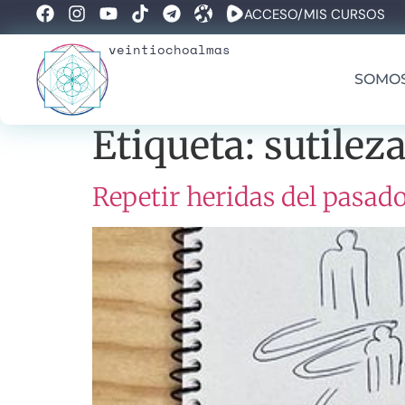
ACCESO/MIS CURSOS
veintiochoalmas
SOMO
Etiqueta:
sutilez
Repetir heridas del pasad