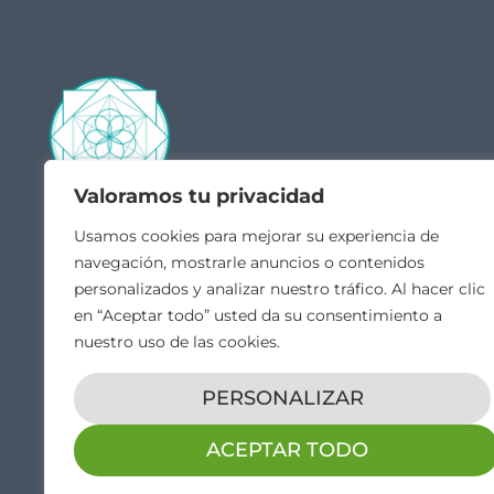
Valoramos tu privacidad
Contacto
Acceso
Usamos cookies para mejorar su experiencia de
navegación, mostrarle anuncios o contenidos
Quié
hola@veintiochoalmas.com
personalizados y analizar nuestro tráfico. Al hacer clic
Escue
Apdo. de Correos 28 Orduña,
en “Aceptar todo” usted da su consentimiento a
MI C
Bizkaia
nuestro uso de las cookies.
Canal
Vídeo
PERSONALIZAR
ACEPTAR TODO
Aviso legal
Propiedad intelectual
Política de cookies