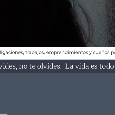
igaciones, trabajos, emprendimientos y sueños po
, no te olvides.
La vida es todo lo qu