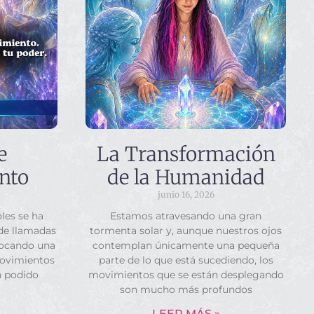
e
La Transformación
nto
de la Humanidad
junio 16, 2026
les se ha
Estamos atravesando una gran
 de llamadas
tormenta solar y, aunque nuestros ojos
vocando una
contemplan únicamente una pequeña
movimientos
parte de lo que está sucediendo, los
n podido
movimientos que se están desplegando
son mucho más profundos
LEER MÁS »