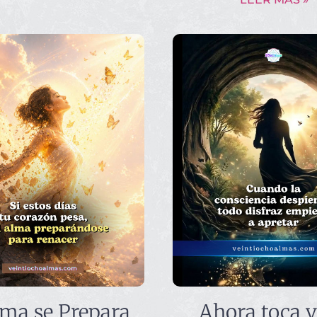
lma se Prepara
Ahora toca v