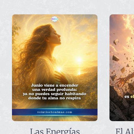
Las Energías
El A