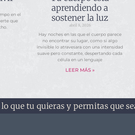
aprendiendo a
empo en el
sostener la luz
uerte que
abril 8, 2026
cho.
Hay noches en las que el cuerpo parece
no encontrar su lugar, como si algo
invisible lo atravesara con una intensidad
suave pero constante, despertando cada
célula en un lenguaje
LEER MÁS »
e tu quieras y permitas que sea. No 