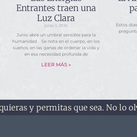
Entrantes traen una
p
Luz Clara
Estos día
junio 3, 2026
pregunt
Junio abre un umbral sensible para la
humanidad. Se nota en el cuerpo, en los
sueños, en las ganas de ordenar la vida y
en esa necesidad profunda de
LEER MÁS »
as y permitas que sea. No lo olvides