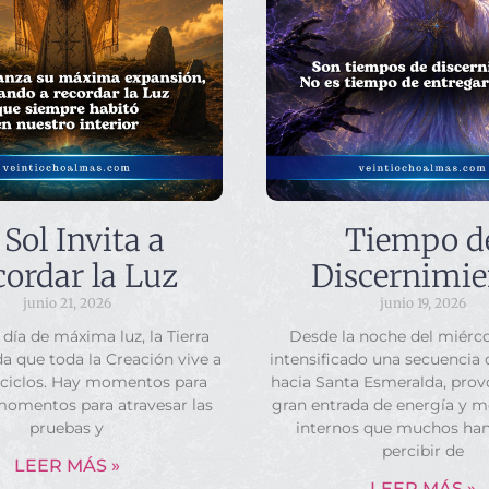
 Sol Invita a
Tiempo d
ordar la Luz
Discernimie
junio 21, 2026
junio 19, 2026
 día de máxima luz, la Tierra
Desde la noche del miérco
a que toda la Creación vive a
intensificado una secuencia
 ciclos. Hay momentos para
hacia Santa Esmeralda, pro
momentos para atravesar las
gran entrada de energía y 
pruebas y
internos que muchos ha
percibir de
LEER MÁS »
LEER MÁS »