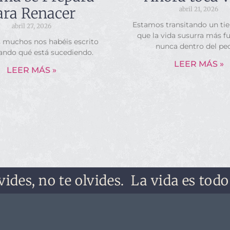
ara Renacer
abril 21, 2026
Estamos transitando un ti
abril 27, 2026
que la vida susurra más f
s muchos nos habéis escrito
nunca dentro del pe
ando qué está sucediendo.
LEER MÁS »
LEER MÁS »
, no te olvides.
La vida es todo lo qu