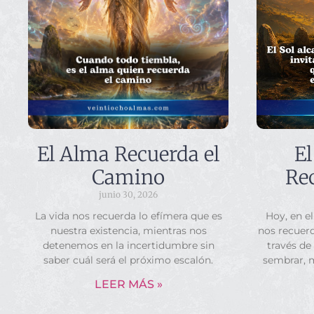
El Alma Recuerda el
El
Camino
Rec
junio 30, 2026
La vida nos recuerda lo efímera que es
Hoy, en el
nuestra existencia, mientras nos
nos recuerd
detenemos en la incertidumbre sin
través de
saber cuál será el próximo escalón.
sembrar, 
LEER MÁS »