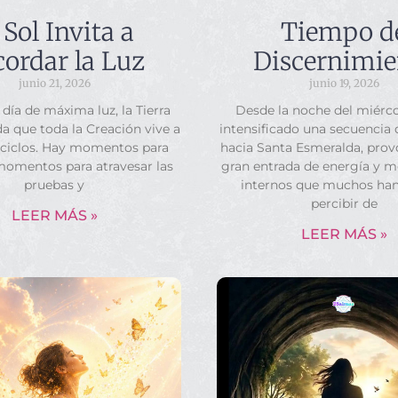
 Sol Invita a
Tiempo d
ordar la Luz
Discernimie
junio 21, 2026
junio 19, 2026
 día de máxima luz, la Tierra
Desde la noche del miérco
a que toda la Creación vive a
intensificado una secuencia
 ciclos. Hay momentos para
hacia Santa Esmeralda, pro
momentos para atravesar las
gran entrada de energía y 
pruebas y
internos que muchos ha
percibir de
LEER MÁS »
LEER MÁS »