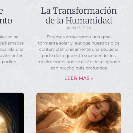
e
La Transformación
nto
de la Humanidad
junio 16, 2026
les se ha
Estamos atravesando una gran
 de llamadas
tormenta solar y, aunque nuestros ojos
vocando una
contemplan únicamente una pequeña
movimientos
parte de lo que está sucediendo, los
n podido
movimientos que se están desplegando
son mucho más profundos
LEER MÁS »