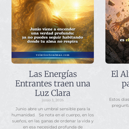
Las Energías
El A
Entrantes traen una
p
Luz Clara
Estos día
junio 3, 2026
pregunt
Junio abre un umbral sensible para la
humanidad. Se nota en el cuerpo, en los
sueños, en las ganas de ordenar la vida y
en esa necesidad profunda de