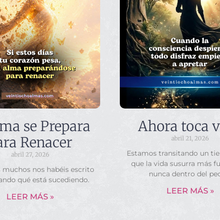
lma se Prepara
Ahora toca v
ara Renacer
abril 21, 2026
Estamos transitando un ti
abril 27, 2026
que la vida susurra más f
s muchos nos habéis escrito
nunca dentro del pe
ando qué está sucediendo.
LEER MÁS »
LEER MÁS »