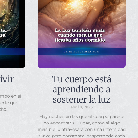
ivir
Tu cuerpo está
aprendiendo a
empo en el
sostener la luz
uerte que
abril 8, 2026
cho.
Hay noches en las que el cuerpo parece
no encontrar su lugar, como si algo
invisible lo atravesara con una intensidad
suave pero constante, despertando cada