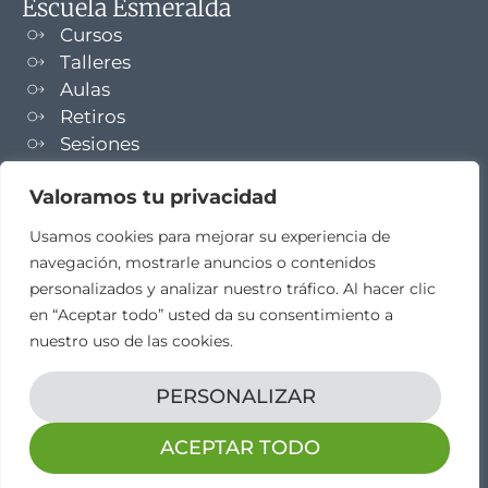
Escuela Esmeralda
Cursos
Talleres
Aulas
Retiros
Sesiones
Formaciones
Valoramos tu privacidad
NEWSLETTER
Usamos cookies para mejorar su experiencia de
navegación, mostrarle anuncios o contenidos
TELEGRAM
personalizados y analizar nuestro tráfico. Al hacer clic
en “Aceptar todo” usted da su consentimiento a
nuestro uso de las cookies.
PERSONALIZAR
Aviso legal
Propiedad intelectual
Política de cookies
Diseño web por
elestudio28​
ACEPTAR TODO