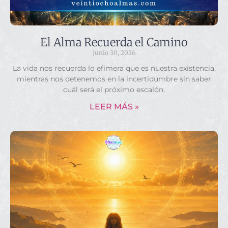
El Alma Recuerda el Camino
junio 30, 2026
La vida nos recuerda lo efímera que es nuestra existencia,
mientras nos detenemos en la incertidumbre sin saber
cuál será el próximo escalón.
LEER MÁS »