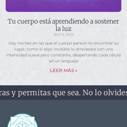
Tu cuerpo está aprendiendo a sostener
la luz
abril 8, 2026
Hay noches en las que el cuerpo parece no encontrar su
lugar, como si algo invisible lo atravesara con una
intensidad suave pero constante, despertando cada célula
en un lenguaje
LEER MÁS »
rmitas que sea. No lo olvides, no te