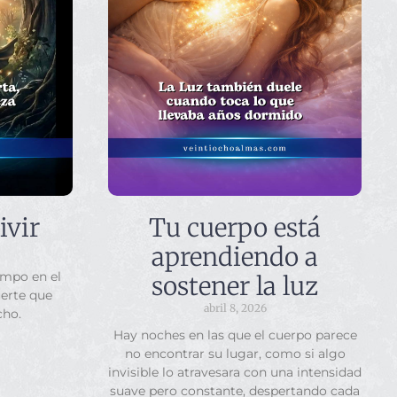
ivir
Tu cuerpo está
aprendiendo a
empo en el
sostener la luz
uerte que
abril 8, 2026
cho.
Hay noches en las que el cuerpo parece
no encontrar su lugar, como si algo
invisible lo atravesara con una intensidad
suave pero constante, despertando cada