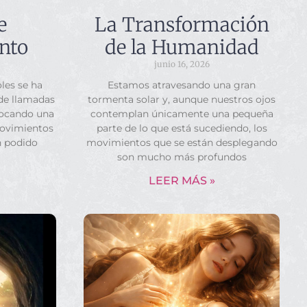
e
La Transformación
nto
de la Humanidad
junio 16, 2026
les se ha
Estamos atravesando una gran
 de llamadas
tormenta solar y, aunque nuestros ojos
vocando una
contemplan únicamente una pequeña
movimientos
parte de lo que está sucediendo, los
n podido
movimientos que se están desplegando
son mucho más profundos
LEER MÁS »