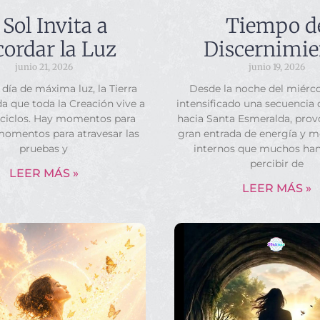
 Sol Invita a
Tiempo d
ordar la Luz
Discernimie
junio 21, 2026
junio 19, 2026
 día de máxima luz, la Tierra
Desde la noche del miérco
a que toda la Creación vive a
intensificado una secuencia
 ciclos. Hay momentos para
hacia Santa Esmeralda, pro
momentos para atravesar las
gran entrada de energía y 
pruebas y
internos que muchos ha
percibir de
LEER MÁS »
LEER MÁS »