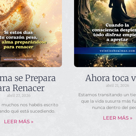
lma se Prepara
Ahora toca v
ara Renacer
abril 21, 2026
Estamos transitando un ti
abril 27, 2026
que la vida susurra más f
s muchos nos habéis escrito
nunca dentro del pe
ando qué está sucediendo.
LEER MÁS »
LEER MÁS »