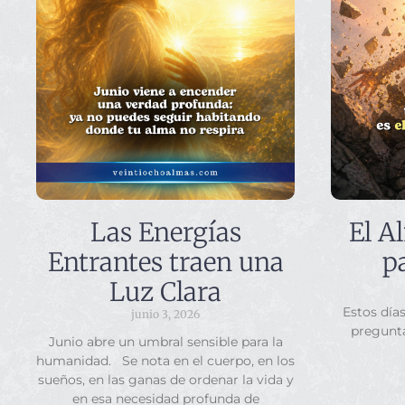
Las Energías
El A
Entrantes traen una
p
Luz Clara
Estos día
junio 3, 2026
pregunt
Junio abre un umbral sensible para la
humanidad. Se nota en el cuerpo, en los
sueños, en las ganas de ordenar la vida y
en esa necesidad profunda de