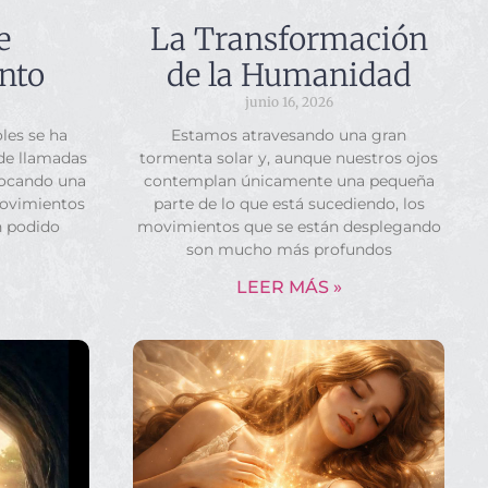
e
La Transformación
nto
de la Humanidad
junio 16, 2026
les se ha
Estamos atravesando una gran
 de llamadas
tormenta solar y, aunque nuestros ojos
vocando una
contemplan únicamente una pequeña
movimientos
parte de lo que está sucediendo, los
n podido
movimientos que se están desplegando
son mucho más profundos
LEER MÁS »