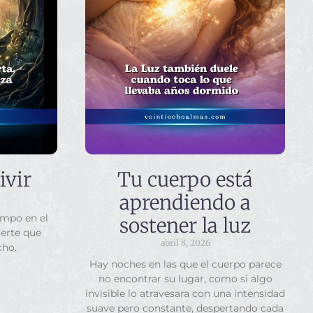
ivir
Tu cuerpo está
aprendiendo a
empo en el
sostener la luz
uerte que
abril 8, 2026
cho.
Hay noches en las que el cuerpo parece
no encontrar su lugar, como si algo
invisible lo atravesara con una intensidad
suave pero constante, despertando cada