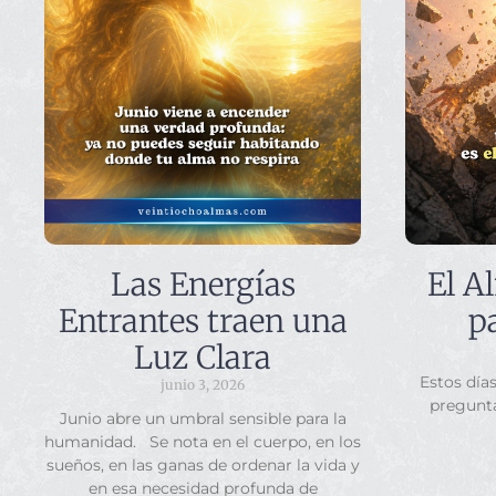
Las Energías
El A
Entrantes traen una
p
Luz Clara
Estos día
junio 3, 2026
pregunt
Junio abre un umbral sensible para la
humanidad. Se nota en el cuerpo, en los
sueños, en las ganas de ordenar la vida y
en esa necesidad profunda de