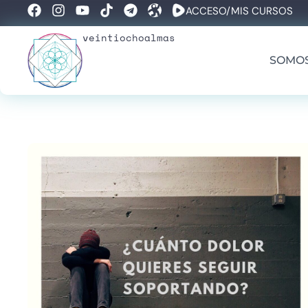
ACCESO/MIS CURSOS
veintiochoalmas
SOMO