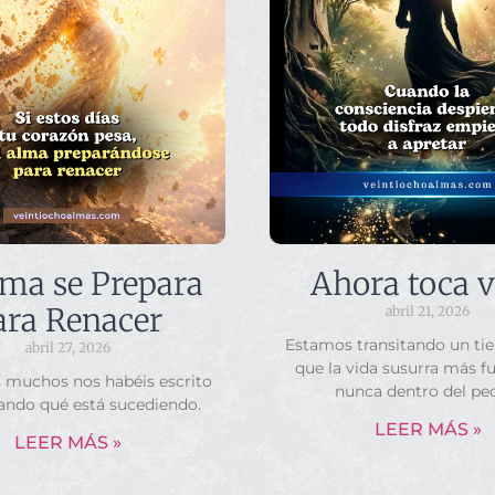
lma se Prepara
Ahora toca v
ara Renacer
abril 21, 2026
Estamos transitando un ti
abril 27, 2026
que la vida susurra más f
s muchos nos habéis escrito
nunca dentro del pe
ando qué está sucediendo.
LEER MÁS »
LEER MÁS »