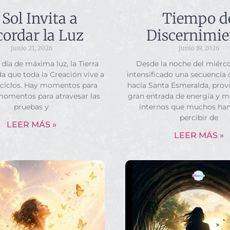
 Sol Invita a
Tiempo d
ordar la Luz
Discernimie
junio 21, 2026
junio 19, 2026
 día de máxima luz, la Tierra
Desde la noche del miérco
a que toda la Creación vive a
intensificado una secuencia
 ciclos. Hay momentos para
hacia Santa Esmeralda, pro
momentos para atravesar las
gran entrada de energía y 
pruebas y
internos que muchos ha
percibir de
LEER MÁS »
LEER MÁS »