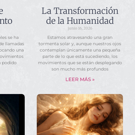
e
La Transformación
nto
de la Humanidad
junio 16, 2026
les se ha
Estamos atravesando una gran
 de llamadas
tormenta solar y, aunque nuestros ojos
vocando una
contemplan únicamente una pequeña
movimientos
parte de lo que está sucediendo, los
n podido
movimientos que se están desplegando
son mucho más profundos
LEER MÁS »