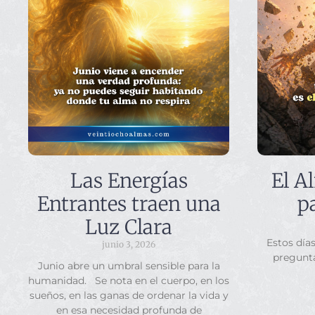
Las Energías
El A
Entrantes traen una
p
Luz Clara
Estos día
junio 3, 2026
pregunt
Junio abre un umbral sensible para la
humanidad. Se nota en el cuerpo, en los
sueños, en las ganas de ordenar la vida y
en esa necesidad profunda de