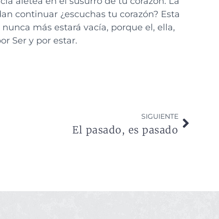
ia aletea en el susurro de tu corazón. La
dan continuar ¿escuchas tu corazón? Esta
e nunca más estará vacía, porque el, ella,
or Ser y por estar.
SIGUIENTE
El pasado, es pasado