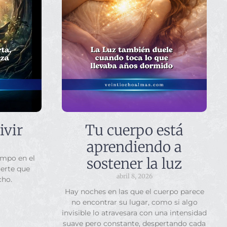
ivir
Tu cuerpo está
aprendiendo a
empo en el
sostener la luz
uerte que
abril 8, 2026
cho.
Hay noches en las que el cuerpo parece
no encontrar su lugar, como si algo
invisible lo atravesara con una intensidad
suave pero constante, despertando cada