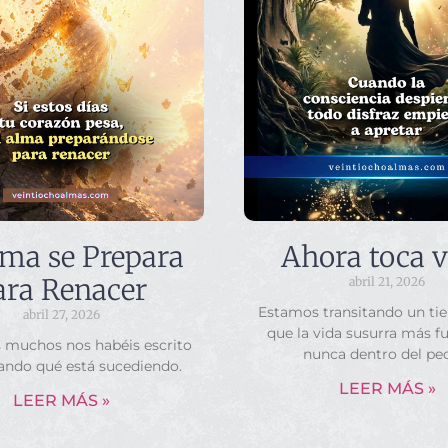
lma se Prepara
Ahora toca v
ara Renacer
abril 21, 2026
Estamos transitando un ti
abril 27, 2026
que la vida susurra más f
s muchos nos habéis escrito
nunca dentro del pe
ando qué está sucediendo.
LEER MÁS »
LEER MÁS »