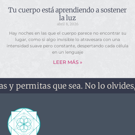
Tu cuerpo está aprendiendo a sostener
la luz
abril 8, 2026
Hay noches en las que el cuerpo parece no encontrar su
lugar, como si algo invisible lo atravesara con una
intensidad suave pero constante, despertando cada célula
en un lenguaje
LEER MÁS »
mitas que sea. No lo olvides, no te 