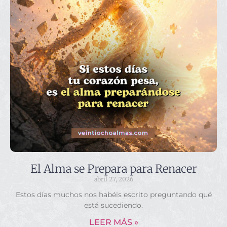
El Alma se Prepara para Renacer
abril 27, 2026
Estos días muchos nos habéis escrito preguntando qué
está sucediendo.
LEER MÁS »