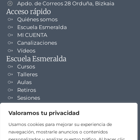
Apdo. de Correos 28 Orduña, Bizkaia
Acceso rápido
Quiénes somos
Escuela Esmeralda
MI CUENTA
Canalizaciones
Vídeos
Escuela Esmeralda
Cursos
Talleres
Aulas
Retiros
Sesiones
Formaciones
Valoramos tu privacidad
NEWSLETTER
Usamos cookies para mejorar su experiencia de
navegación, mostrarle anuncios o contenidos
TELEGRAM
personalizados y analizar nuestro tráfico. Al hacer clic