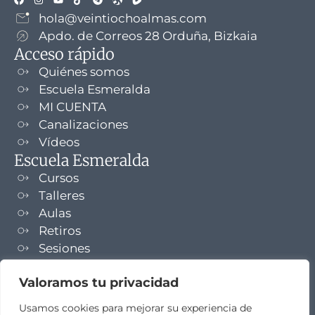
hola@veintiochoalmas.com
Apdo. de Correos 28 Orduña, Bizkaia
Acceso rápido
Quiénes somos
Escuela Esmeralda
MI CUENTA
Canalizaciones
Vídeos
Escuela Esmeralda
Cursos
Talleres
Aulas
Retiros
Sesiones
Formaciones
Valoramos tu privacidad
NEWSLETTER
Usamos cookies para mejorar su experiencia de