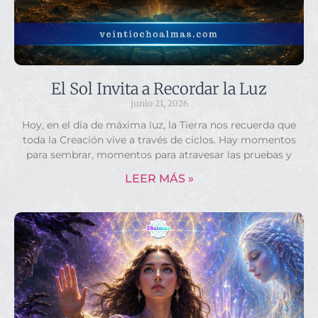
El Sol Invita a Recordar la Luz
junio 21, 2026
Hoy, en el día de máxima luz, la Tierra nos recuerda que
toda la Creación vive a través de ciclos. Hay momentos
para sembrar, momentos para atravesar las pruebas y
LEER MÁS »