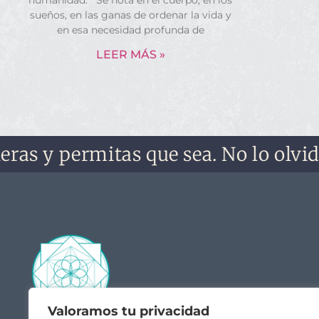
humanidad. Se nota en el cuerpo, en los
sueños, en las ganas de ordenar la vida y
en esa necesidad profunda de
LEER MÁS »
 y permitas que sea. No lo olvides, n
Valoramos tu privacidad