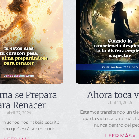
lma se Prepara
Ahora toca v
ara Renacer
abril 21, 2026
Estamos transitando un ti
abril 27, 2026
que la vida susurra más f
s muchos nos habéis escrito
nunca dentro del pe
ando qué está sucediendo.
LEER MÁS »