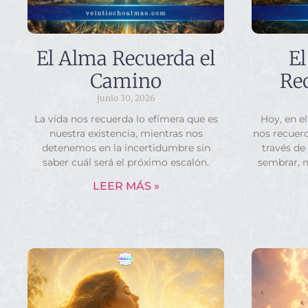
El Alma Recuerda el
El
Camino
Rec
junio 30, 2026
La vida nos recuerda lo efímera que es
Hoy, en el
nuestra existencia, mientras nos
nos recuerd
detenemos en la incertidumbre sin
través de
saber cuál será el próximo escalón.
sembrar, 
LEER MÁS »