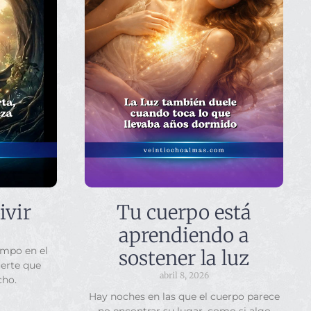
ivir
Tu cuerpo está
aprendiendo a
empo en el
sostener la luz
uerte que
abril 8, 2026
cho.
Hay noches en las que el cuerpo parece