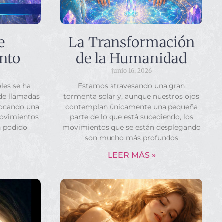
e
La Transformación
nto
de la Humanidad
junio 16, 2026
les se ha
Estamos atravesando una gran
 de llamadas
tormenta solar y, aunque nuestros ojos
vocando una
contemplan únicamente una pequeña
movimientos
parte de lo que está sucediendo, los
n podido
movimientos que se están desplegando
son mucho más profundos
LEER MÁS »