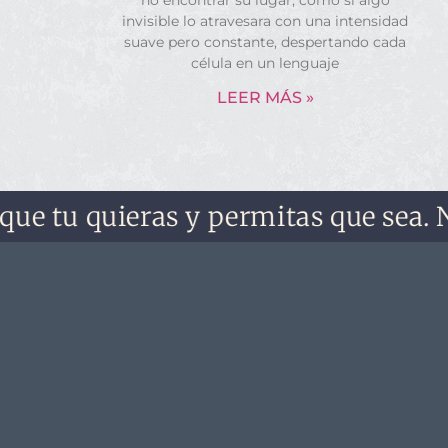
no encontrar su lugar, como si algo
invisible lo atravesara con una intensidad
suave pero constante, despertando cada
célula en un lenguaje
LEER MÁS »
tu quieras y permitas que sea. No lo 