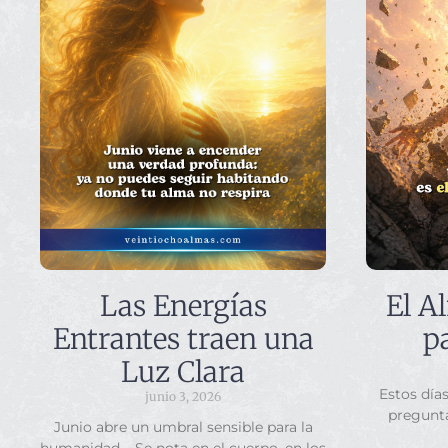
Las Energías
El A
Entrantes traen una
p
Luz Clara
Estos día
junio 3, 2026
pregunt
Junio abre un umbral sensible para la