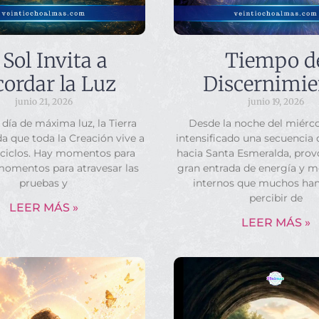
 Sol Invita a
Tiempo d
ordar la Luz
Discernimie
junio 21, 2026
junio 19, 2026
 día de máxima luz, la Tierra
Desde la noche del miérco
a que toda la Creación vive a
intensificado una secuencia
 ciclos. Hay momentos para
hacia Santa Esmeralda, pro
momentos para atravesar las
gran entrada de energía y 
pruebas y
internos que muchos ha
percibir de
LEER MÁS »
LEER MÁS »