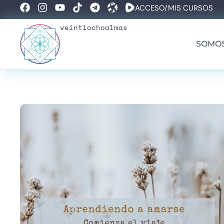
ACCESO/MIS CURSOS
veintiochoalmas
SOMO