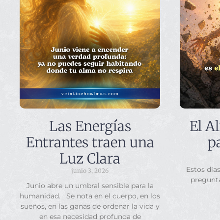
Las Energías
El A
Entrantes traen una
p
Luz Clara
Estos día
junio 3, 2026
pregunt
Junio abre un umbral sensible para la
humanidad. Se nota en el cuerpo, en los
sueños, en las ganas de ordenar la vida y
en esa necesidad profunda de