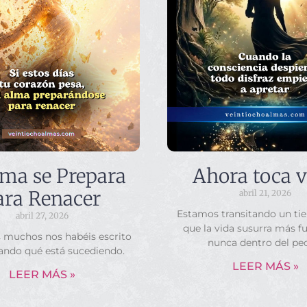
lma se Prepara
Ahora toca v
ara Renacer
abril 21, 2026
Estamos transitando un ti
abril 27, 2026
que la vida susurra más f
s muchos nos habéis escrito
nunca dentro del pe
ando qué está sucediendo.
LEER MÁS »
LEER MÁS »