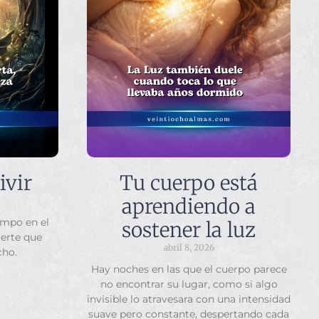
ivir
Tu cuerpo está
aprendiendo a
empo en el
sostener la luz
uerte que
abril 8, 2026
cho.
Hay noches en las que el cuerpo parece
no encontrar su lugar, como si algo
invisible lo atravesara con una intensidad
suave pero constante, despertando cada