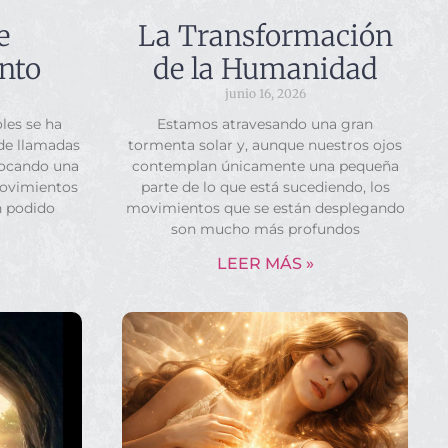
e
La Transformación
nto
de la Humanidad
junio 16, 2026
les se ha
Estamos atravesando una gran
 de llamadas
tormenta solar y, aunque nuestros ojos
vocando una
contemplan únicamente una pequeña
movimientos
parte de lo que está sucediendo, los
n podido
movimientos que se están desplegando
son mucho más profundos
LEER MÁS »