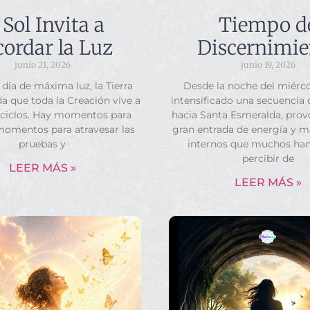
 Sol Invita a
Tiempo d
ordar la Luz
Discernimie
junio 21, 2026
junio 19, 2026
 día de máxima luz, la Tierra
Desde la noche del miérco
a que toda la Creación vive a
intensificado una secuencia
 ciclos. Hay momentos para
hacia Santa Esmeralda, pro
momentos para atravesar las
gran entrada de energía y 
pruebas y
internos que muchos ha
percibir de
LEER MÁS »
LEER MÁS »