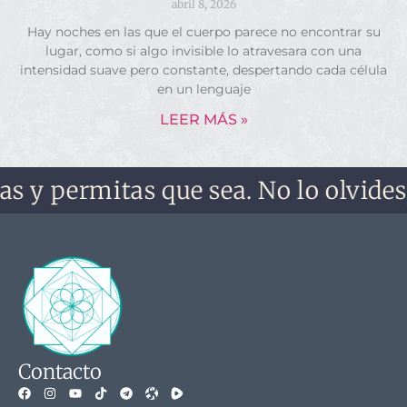
abril 8, 2026
Hay noches en las que el cuerpo parece no encontrar su
lugar, como si algo invisible lo atravesara con una
intensidad suave pero constante, despertando cada célula
en un lenguaje
LEER MÁS »
ermitas que sea. No lo olvides, no t
Contacto