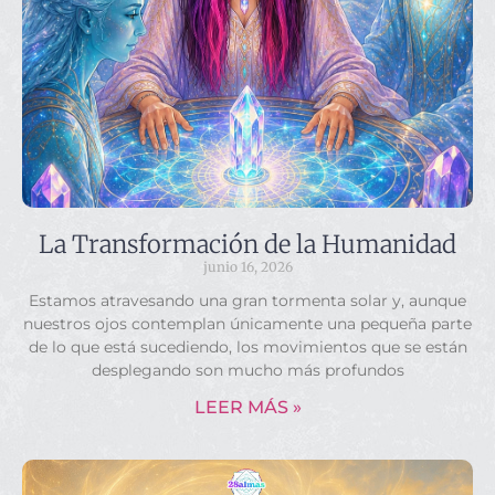
La Transformación de la Humanidad
junio 16, 2026
Estamos atravesando una gran tormenta solar y, aunque
nuestros ojos contemplan únicamente una pequeña parte
de lo que está sucediendo, los movimientos que se están
desplegando son mucho más profundos
LEER MÁS »