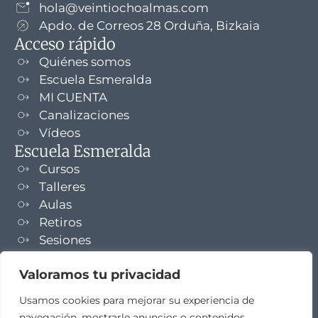
hola@veintiochoalmas.com
Apdo. de Correos 28 Orduña, Bizkaia
Acceso rápido
Quiénes somos
Escuela Esmeralda
MI CUENTA
Canalizaciones
Vídeos
Escuela Esmeralda
Cursos
Talleres
Aulas
Retiros
Sesiones
Formaciones
Valoramos tu privacidad
NEWSLETTER
Usamos cookies para mejorar su experiencia de
navegación, mostrarle anuncios o contenidos