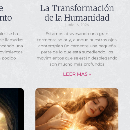
e
La Transformación
nto
de la Humanidad
junio 16, 2026
les se ha
Estamos atravesando una gran
 de llamadas
tormenta solar y, aunque nuestros ojos
vocando una
contemplan únicamente una pequeña
movimientos
parte de lo que está sucediendo, los
n podido
movimientos que se están desplegando
son mucho más profundos
LEER MÁS »