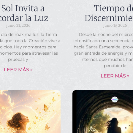
 Sol Invita a
Tiempo d
ordar la Luz
Discernimie
junio 21, 2026
junio 19, 2026
 día de máxima luz, la Tierra
Desde la noche del miérco
a que toda la Creación vive a
intensificado una secuencia
 ciclos. Hay momentos para
hacia Santa Esmeralda, pro
momentos para atravesar las
gran entrada de energía y 
pruebas y
internos que muchos ha
percibir de
LEER MÁS »
LEER MÁS »