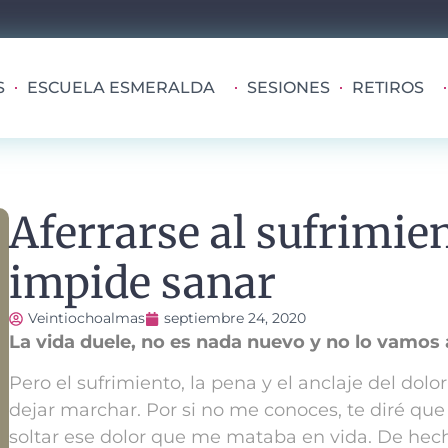
S
ESCUELA ESMERALDA
SESIONES
RETIROS
Aferrarse al sufrimien
impide sanar
Veintiochoalmas
septiembre 24, 2020
La vida duele, no es nada nuevo y no lo vamos 
Pero el sufrimiento, la pena y el anclaje del dolo
dejar marchar. Por si no me conoces, te diré q
soltar ese dolor que me mataba en vida.
De hech