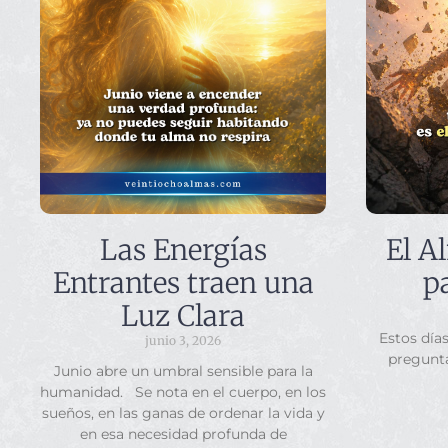
Las Energías
El A
Entrantes traen una
p
Luz Clara
Estos día
junio 3, 2026
pregunt
Junio abre un umbral sensible para la
humanidad. Se nota en el cuerpo, en los
sueños, en las ganas de ordenar la vida y
en esa necesidad profunda de