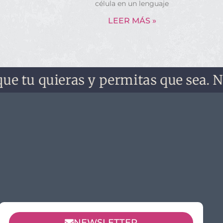
célula en un lenguaje
LEER MÁS »
u quieras y permitas que sea. No lo o
NEWSLETTER