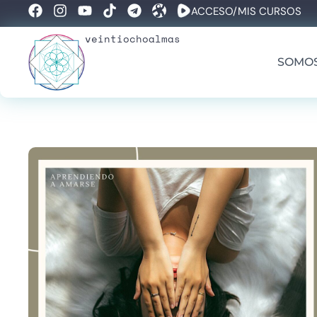
ACCESO/MIS CURSOS
veintiochoalmas
SOMO