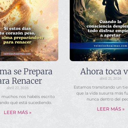
lma se Prepara
Ahora toca v
ara Renacer
abril 21, 2026
Estamos transitando un ti
abril 27, 2026
que la vida susurra más f
s muchos nos habéis escrito
nunca dentro del pe
ando qué está sucediendo.
LEER MÁS »
LEER MÁS »