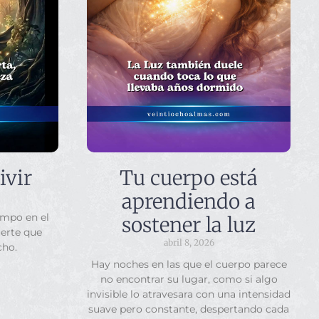
ivir
Tu cuerpo está
aprendiendo a
empo en el
sostener la luz
uerte que
abril 8, 2026
cho.
Hay noches en las que el cuerpo parece
no encontrar su lugar, como si algo
invisible lo atravesara con una intensidad
suave pero constante, despertando cada