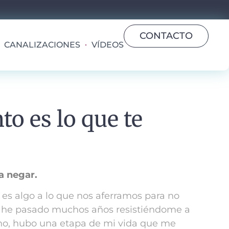
CONTACTO
CANALIZACIONES
VÍDEOS
to es lo que te
a negar.
r es algo a lo que nos aferramos para no
ue he pasado muchos años resistiéndome a
o, hubo una etapa de mi vida que me