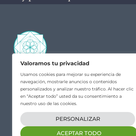
Valoramos tu privacidad
Contacto
Acceso
Usamos cookies para mejorar su experiencia de
navegación, mostrarle anuncios o contenidos
Quié
hola@veintiochoalmas.com
personalizados y analizar nuestro tráfico. Al hacer clic
Escue
Apdo. de Correos 28 Orduña,
en “Aceptar todo” usted da su consentimiento a
MI C
Bizkaia
nuestro uso de las cookies.
Canal
Vídeo
PERSONALIZAR
ACEPTAR TODO