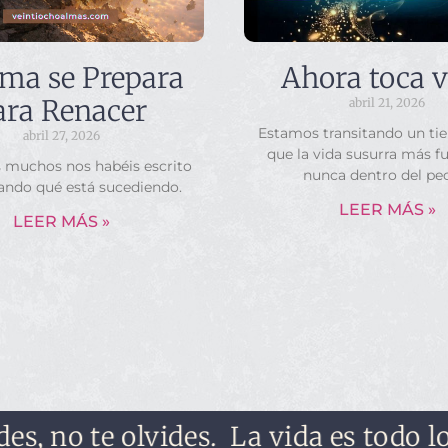
lma se Prepara
Ahora toca v
ara Renacer
abril 21, 2026
Estamos transitando un ti
abril 27, 2026
que la vida susurra más f
s muchos nos habéis escrito
nunca dentro del pe
ando qué está sucediendo.
LEER MÁS »
LEER MÁS »
no te olvides.
La vida es todo lo que 