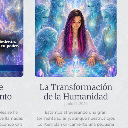
e
La Transformación
nto
de la Humanidad
junio 16, 2026
les se ha
Estamos atravesando una gran
 de llamadas
tormenta solar y, aunque nuestros ojos
vocando una
contemplan únicamente una pequeña