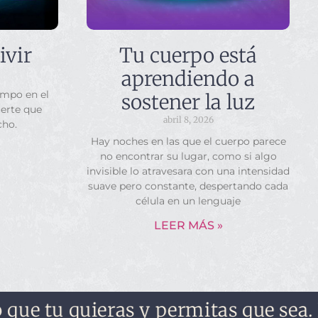
ivir
Tu cuerpo está
aprendiendo a
empo en el
sostener la luz
uerte que
abril 8, 2026
cho.
Hay noches en las que el cuerpo parece
no encontrar su lugar, como si algo
invisible lo atravesara con una intensidad
suave pero constante, despertando cada
célula en un lenguaje
LEER MÁS »
tu quieras y permitas que sea. No lo