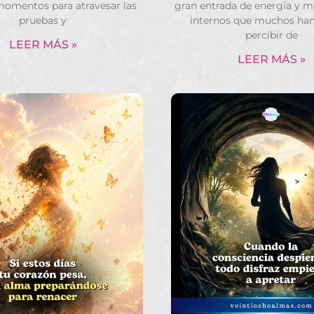
momentos para atravesar las
gran entrada de energía y 
pruebas y
internos que muchos ha
percibir de
LEER MÁS »
LEER MÁS »