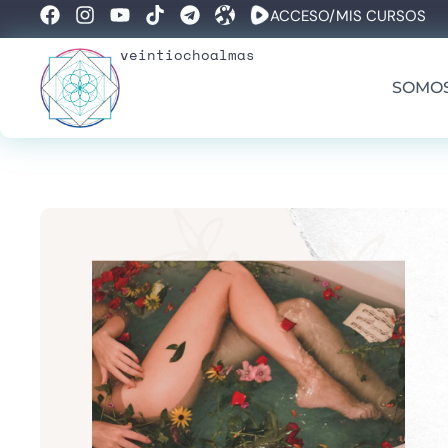
ACCESO/MIS CURSOS
veintiochoalmas
SOMO