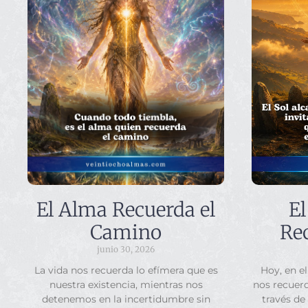
El Alma Recuerda el
El
Camino
Rec
junio 30, 2026
La vida nos recuerda lo efímera que es
Hoy, en el
nuestra existencia, mientras nos
nos recuerd
detenemos en la incertidumbre sin
través de