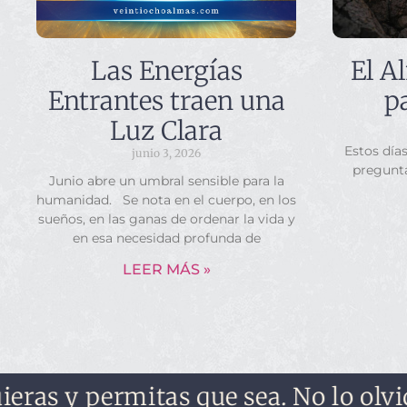
Las Energías
El A
Entrantes traen una
p
Luz Clara
Estos día
junio 3, 2026
pregunt
Junio abre un umbral sensible para la
humanidad. Se nota en el cuerpo, en los
sueños, en las ganas de ordenar la vida y
en esa necesidad profunda de
LEER MÁS »
 y permitas que sea. No lo olvides, 