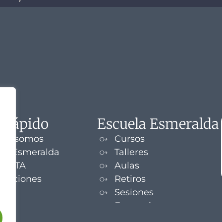
 rápido
Escuela Esmeralda
nes somos
Cursos
la Esmeralda
Talleres
UENTA
Aulas
izaciones
Retiros
s
Sesiones
Formaciones