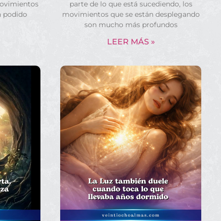
movimientos
parte de lo que está sucediendo, los
n podido
movimientos que se están desplegando
son mucho más profundos
LEER MÁS »