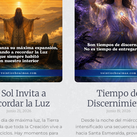
 Sol Invita a
Tiempo d
ordar la Luz
Discernimie
junio 21, 2026
junio 19, 2026
 día de máxima luz, la Tierra
Desde la noche del miérco
a que toda la Creación vive a
intensificado una secuencia
 ciclos. Hay momentos para
hacia Santa Esmeralda, pro