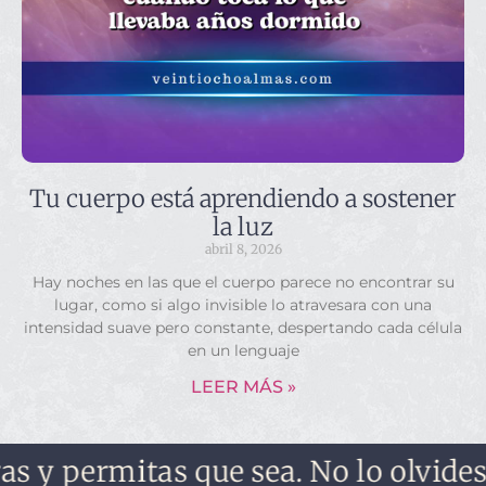
Tu cuerpo está aprendiendo a sostener
la luz
abril 8, 2026
Hay noches en las que el cuerpo parece no encontrar su
lugar, como si algo invisible lo atravesara con una
intensidad suave pero constante, despertando cada célula
en un lenguaje
LEER MÁS »
mitas que sea. No lo olvides, no te 