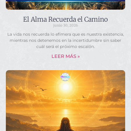
El Alma Recuerda el Camino
junio 30, 2026
La vida nos recuerda lo efímera que es nuestra existencia,
mientras nos detenemos en la incertidumbre sin saber
cuál será el próximo escalón.
LEER MÁS »