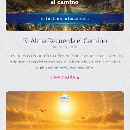
El Alma Recuerda el Camino
junio 30, 2026
La vida nos recuerda lo efímera que es nuestra existencia,
mientras nos detenemos en la incertidumbre sin saber
cuál será el próximo escalón.
LEER MÁS »