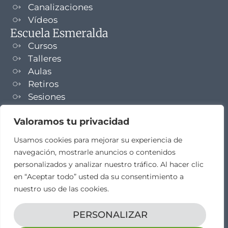
Canalizaciones
Vídeos
Escuela Esmeralda
Cursos
Talleres
Aulas
Retiros
Sesiones
Formaciones
Valoramos tu privacidad
NEWSLETTER
Usamos cookies para mejorar su experiencia de
navegación, mostrarle anuncios o contenidos
TELEGRAM
personalizados y analizar nuestro tráfico. Al hacer clic
en “Aceptar todo” usted da su consentimiento a
nuestro uso de las cookies.
PERSONALIZAR
Aviso legal
Propiedad intelectual
Política de cookies