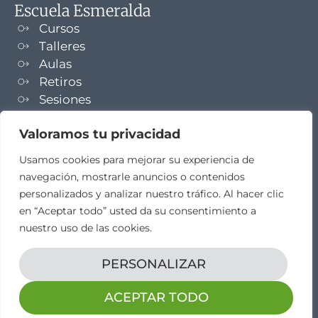
Escuela Esmeralda
Cursos
Talleres
Aulas
Retiros
Sesiones
Formaciones
Valoramos tu privacidad
NEWSLETTER
Usamos cookies para mejorar su experiencia de
navegación, mostrarle anuncios o contenidos
TELEGRAM
personalizados y analizar nuestro tráfico. Al hacer clic
en “Aceptar todo” usted da su consentimiento a
nuestro uso de las cookies.
PERSONALIZAR
Aviso legal
Propiedad intelectual
Política de cookies
Diseño web por
elestudio28​
ACEPTAR TODO