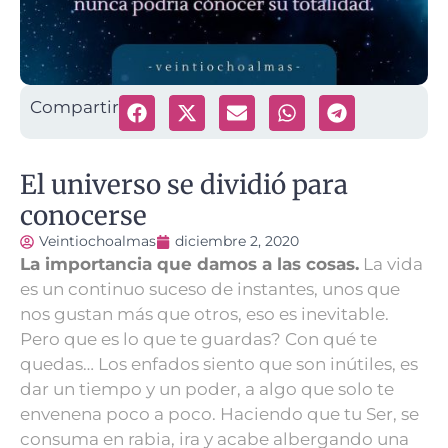
Compartir
El universo se dividió para
conocerse
Veintiochoalmas
diciembre 2, 2020
La importancia que damos a las cosas.
La vida
es un continuo suceso de instantes, unos que
nos gustan más que otros, eso es inevitable.
Pero que es lo que te guardas? Con qué te
quedas…
Los enfados siento que son inútiles, es
dar un tiempo y un poder, a algo que solo te
envenena poco a poco. Haciendo que tu Ser, se
consuma en rabia, ira y acabe albergando una