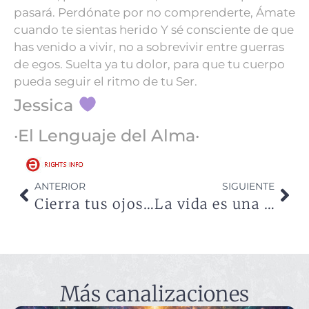
pasará.
Perdónate por no comprenderte,
Ámate
cuando te sientas herido
Y sé consciente de que
has venido a vivir,
no a sobrevivir entre guerras
de egos.
Suelta ya tu dolor, para que tu cuerpo
pueda seguir el ritmo de tu Ser.
Jessica
·El Lenguaje del Alma·
ANTERIOR
SIGUIENTE
Cierra tus ojos para ver, Refúgiate en el silencio para escuchar
La vida es una gran escuela donde venimos a aprender AMARNOS
Más canalizaciones