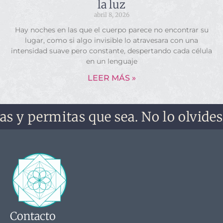
la luz
abril 8, 2026
Hay noches en las que el cuerpo parece no encontrar su
lugar, como si algo invisible lo atravesara con una
intensidad suave pero constante, despertando cada célula
en un lenguaje
LEER MÁS »
mitas que sea. No lo olvides, no te 
Contacto