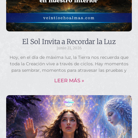
El Sol Invita a Recordar la Luz
junio 21, 2026
Hoy, en el día de máxima luz, la Tierra nos recuerda que
toda la Creación vive a través de ciclos. Hay momentos
para sembrar, momentos para atravesar las pruebas y
LEER MÁS »