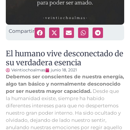
Compartir
El humano vive desconectado de
su verdadera esencia
Veintiochoalmas
junio 18, 2021
Debemos ser conscientes de nuestra energía,
algo tan básico y normalmente desconocido
por ser nuestra mayor capacidad.
Desde que
la humanidad existe, siempre ha habido
diferentes intereses para que no despertemos
nuestro gran poder interno.
Ha sido ocultado y
olvidado, dejando de lado nuestro sentir,
anulando nuestras emociones por regir aquello