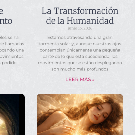
e
La Transformación
nto
de la Humanidad
junio 16, 2026
les se ha
Estamos atravesando una gran
 de llamadas
tormenta solar y, aunque nuestros ojos
vocando una
contemplan únicamente una pequeña
movimientos
parte de lo que está sucediendo, los
n podido
movimientos que se están desplegando
son mucho más profundos
LEER MÁS »