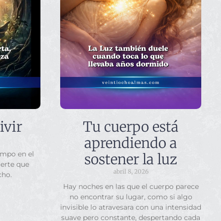
ivir
Tu cuerpo está
aprendiendo a
empo en el
sostener la luz
uerte que
abril 8, 2026
cho.
Hay noches en las que el cuerpo parece
no encontrar su lugar, como si algo
invisible lo atravesara con una intensidad
suave pero constante, despertando cada