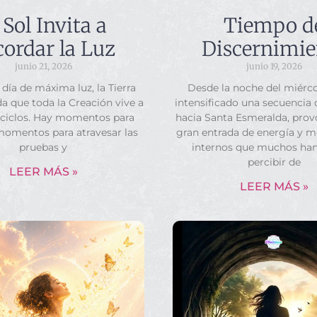
 Sol Invita a
Tiempo d
ordar la Luz
Discernimie
junio 21, 2026
junio 19, 2026
 día de máxima luz, la Tierra
Desde la noche del miérco
a que toda la Creación vive a
intensificado una secuencia
 ciclos. Hay momentos para
hacia Santa Esmeralda, pro
momentos para atravesar las
gran entrada de energía y 
pruebas y
internos que muchos ha
percibir de
LEER MÁS »
LEER MÁS »