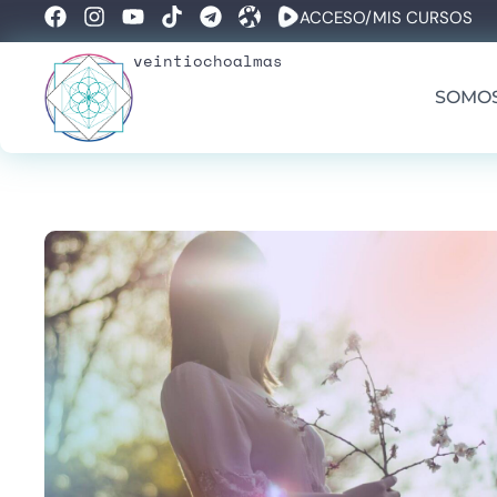
ACCESO/MIS CURSOS
veintiochoalmas
SOMO