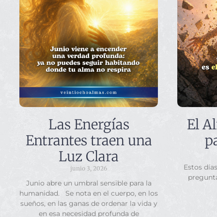
Las Energías
El A
Entrantes traen una
p
Luz Clara
Estos día
junio 3, 2026
pregunt
Junio abre un umbral sensible para la
humanidad. Se nota en el cuerpo, en los
sueños, en las ganas de ordenar la vida y
en esa necesidad profunda de