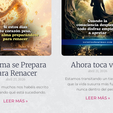
lma se Prepara
Ahora toca v
ara Renacer
abril 21, 2026
Estamos transitando un ti
abril 27, 2026
que la vida susurra más f
s muchos nos habéis escrito
nunca dentro del pe
ando qué está sucediendo.
LEER MÁS »
LEER MÁS »