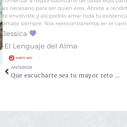
comenzar a responsabilizarte de todas esas parte
es necesario para ser quien eres.
Ábrete a rendir
te envolviste y
así podrás amar toda tu existenci
ámate siempre.
Nos reencontraremos en el cami
Jessica
·El Lenguaje del Alma·
ANTERIOR
Que escucharte sea tu mayor reto en la vida