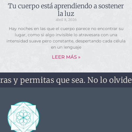
Tu cuerpo está aprendiendo a sostener
la luz
abril 8, 2026
Hay noches en las que el cuerpo parece no encontrar su
lugar, como si algo invisible lo atravesara con una
intensidad suave pero constante, despertando cada célula
en un lenguaje
LEER MÁS »
rmitas que sea. No lo olvides, no te