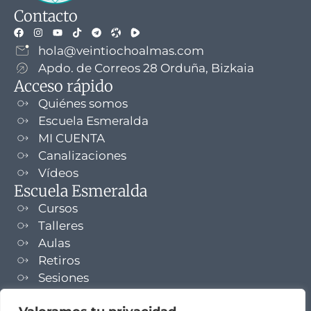
Contacto
hola@veintiochoalmas.com
Apdo. de Correos 28 Orduña, Bizkaia
Acceso rápido
Quiénes somos
Escuela Esmeralda
MI CUENTA
Canalizaciones
Vídeos
Escuela Esmeralda
Cursos
Talleres
Aulas
Retiros
Sesiones
Formaciones