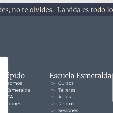
o te olvides.
La vida es todo lo que 
 rápido
Escuela Esmeralda
nes somos
Cursos
la Esmeralda
Talleres
UENTA
Aulas
izaciones
Retiros
s
Sesiones