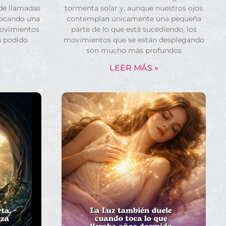
 de llamadas
tormenta solar y, aunque nuestros ojos
vocando una
contemplan únicamente una pequeña
movimientos
parte de lo que está sucediendo, los
n podido
movimientos que se están desplegando
son mucho más profundos
LEER MÁS »