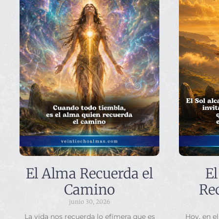
El Alma Recuerda el
El
Camino
Rec
junio 30, 2026
La vida nos recuerda lo efímera que es
Hoy, en el