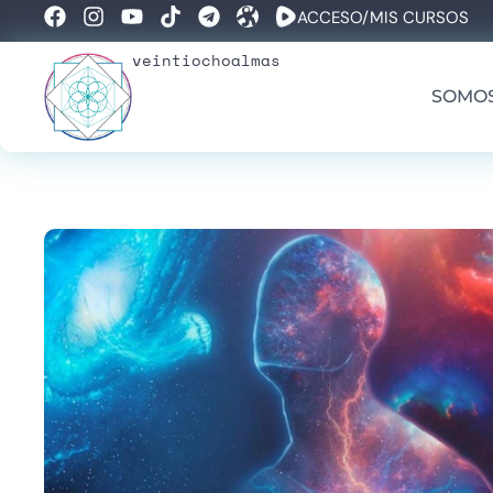
ACCESO/MIS CURSOS
veintiochoalmas
SOMO