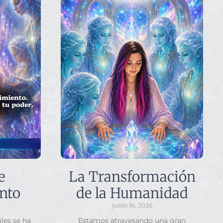
e
La Transformación
nto
de la Humanidad
junio 16, 2026
les se ha
Estamos atravesando una gran