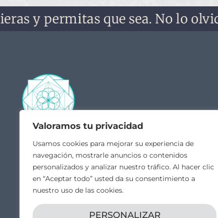
 y permitas que sea. No lo olvides, n
Valoramos tu privacidad
Contacto
Acceso
Usamos cookies para mejorar su experiencia de
navegación, mostrarle anuncios o contenidos
Quié
hola@veintiochoalmas.com
personalizados y analizar nuestro tráfico. Al hacer clic
Escue
Apdo. de Correos 28 Orduña,
en “Aceptar todo” usted da su consentimiento a
MI C
Bizkaia
nuestro uso de las cookies.
Canal
Vídeo
PERSONALIZAR