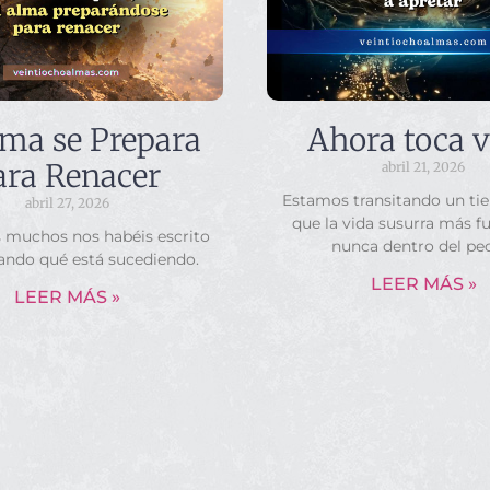
lma se Prepara
Ahora toca v
ara Renacer
abril 21, 2026
Estamos transitando un ti
abril 27, 2026
que la vida susurra más f
s muchos nos habéis escrito
nunca dentro del pe
ando qué está sucediendo.
LEER MÁS »
LEER MÁS »