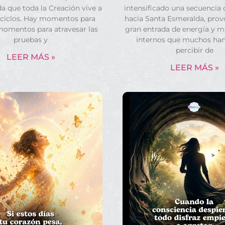
a que toda la Creación vive a
intensificado una secuencia
 ciclos. Hay momentos para
hacia Santa Esmeralda, pro
momentos para atravesar las
gran entrada de energía y 
pruebas y
internos que muchos ha
percibir de
LEER MÁS »
LEER MÁS »