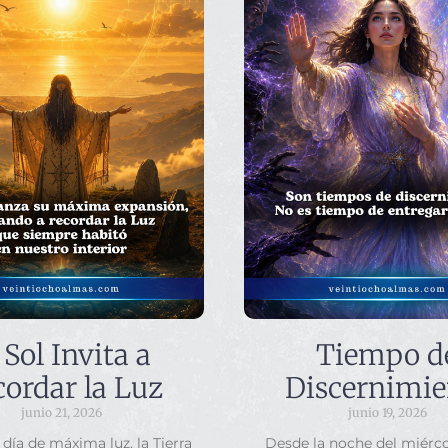
 Sol Invita a
Tiempo d
ordar la Luz
Discernimie
junio 21, 2026
junio 19, 2026
 día de máxima luz, la Tierra
Desde la noche del miérco