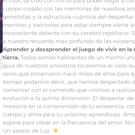
el cuál, se creó con mimo para poder llegar a c
cuerpo creado con las memorias de nuestros anc
genetistas y la estructura cuántica del despertar
mentiras y traiciones para estar siempre alerta 
inconsciente detecte con su cerebro reptiliano.
S
a nuestro recuerdo mas profundo de las existenci
Aprender y desaprender el juego de vivir en la
tierra.
Todos somos habitantes de un mismo univ
guía de nuestros ancestros tocaremos el cielo qu
seres que encarnaron hace miles de años para qu
tiempo podamos decir, que hemos despertado de 
comenzar con el cometido que vinimos a realiza
evolución a la quinta dimensión.
El despertar de
maestría en la comprensión de tu existencia, c
cuerpo y alma para su próximo aprendizaje.
Ámat
espera para vibrar en la frecuencia del amor.
No 
Un abrazo de Luz.