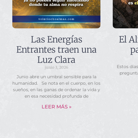
Las Energías
El A
Entrantes traen una
p
Luz Clara
Estos día
junio 3, 2026
pregunt
Junio abre un umbral sensible para la
humanidad. Se nota en el cuerpo, en los
sueños, en las ganas de ordenar la vida y
en esa necesidad profunda de
LEER MÁS »