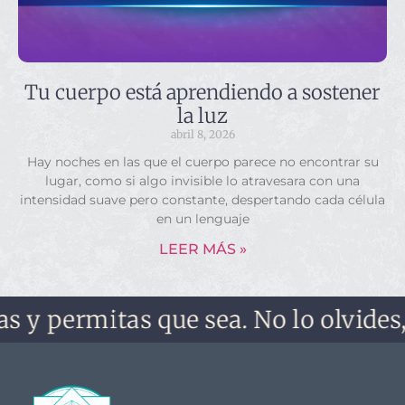
Tu cuerpo está aprendiendo a sostener
la luz
abril 8, 2026
Hay noches en las que el cuerpo parece no encontrar su
lugar, como si algo invisible lo atravesara con una
intensidad suave pero constante, despertando cada célula
en un lenguaje
LEER MÁS »
mitas que sea. No lo olvides, no te 