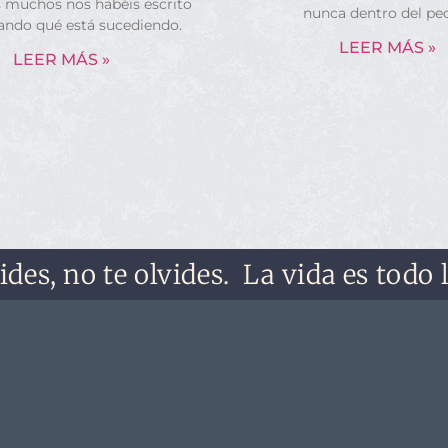
s muchos nos habéis escrito
nunca dentro del pe
ando qué está sucediendo.
LEER MÁS »
LEER MÁS »
no te olvides.
La vida es todo lo que