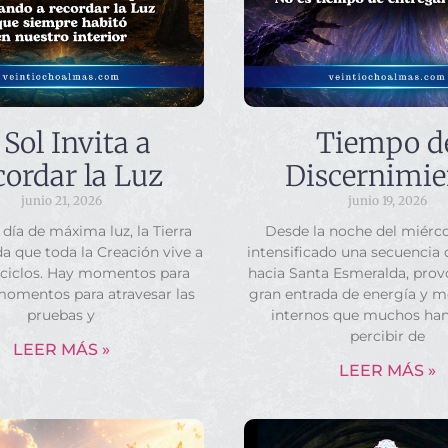
 Sol Invita a
Tiempo d
ordar la Luz
Discernimie
junio 21, 2026
junio 19, 2026
 día de máxima luz, la Tierra
Desde la noche del miérco
a que toda la Creación vive a
intensificado una secuencia
 ciclos. Hay momentos para
hacia Santa Esmeralda, pro
momentos para atravesar las
gran entrada de energía y 
pruebas y
internos que muchos ha
percibir de
LEER MÁS »
LEER MÁS »