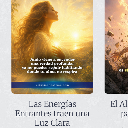
Las Energías
El A
Entrantes traen una
p
Luz Clara