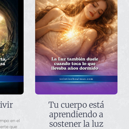
ivir
Tu cuerpo está
aprendiendo a
empo en el
sostener la luz
uerte que