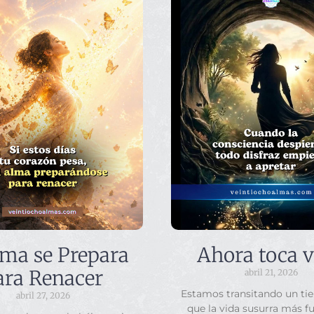
lma se Prepara
Ahora toca v
ara Renacer
abril 21, 2026
Estamos transitando un ti
abril 27, 2026
que la vida susurra más f