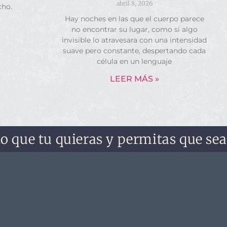
abril 8, 2026
cho.
Hay noches en las que el cuerpo parece
no encontrar su lugar, como si algo
invisible lo atravesara con una intensidad
suave pero constante, despertando cada
célula en un lenguaje
LEER MÁS »
 tu quieras y permitas que sea. No l