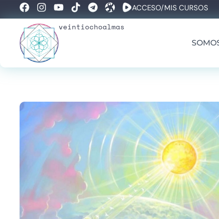
ACCESO/MIS CURSOS
veintiochoalmas
SOMO