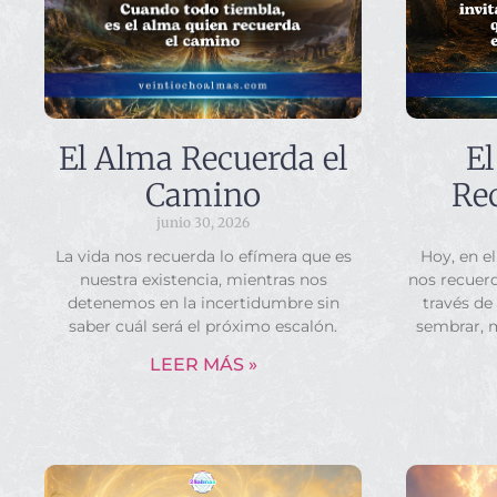
El Alma Recuerda el
El
Camino
Rec
junio 30, 2026
La vida nos recuerda lo efímera que es
Hoy, en el
nuestra existencia, mientras nos
nos recuerd
detenemos en la incertidumbre sin
través de
saber cuál será el próximo escalón.
sembrar, 
LEER MÁS »