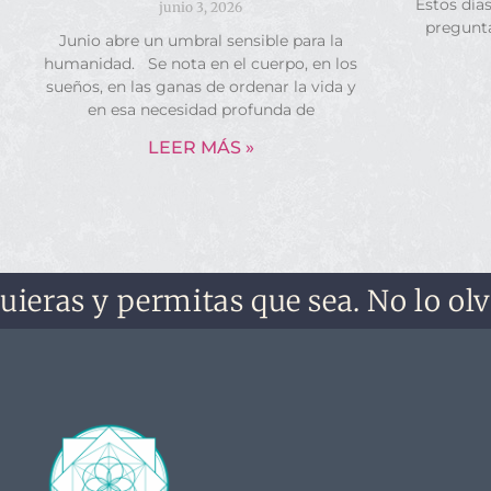
Estos día
junio 3, 2026
pregunt
Junio abre un umbral sensible para la
humanidad. Se nota en el cuerpo, en los
sueños, en las ganas de ordenar la vida y
en esa necesidad profunda de
LEER MÁS »
s y permitas que sea. No lo olvides, 