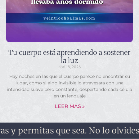
Tu cuerpo está aprendiendo a sostener
la luz
abril 8, 2026
Hay noches en las que el cuerpo parece no encontrar su
lugar, como si algo invisible lo atravesara con una
intensidad suave pero constante, despertando cada célula
en un lenguaje
LEER MÁS »
rmitas que sea. No lo olvides, no te