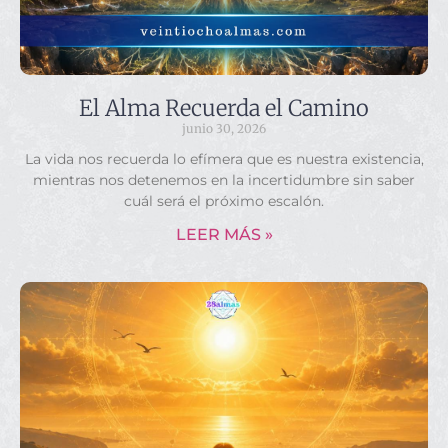
El Alma Recuerda el Camino
junio 30, 2026
La vida nos recuerda lo efímera que es nuestra existencia,
mientras nos detenemos en la incertidumbre sin saber
cuál será el próximo escalón.
LEER MÁS »