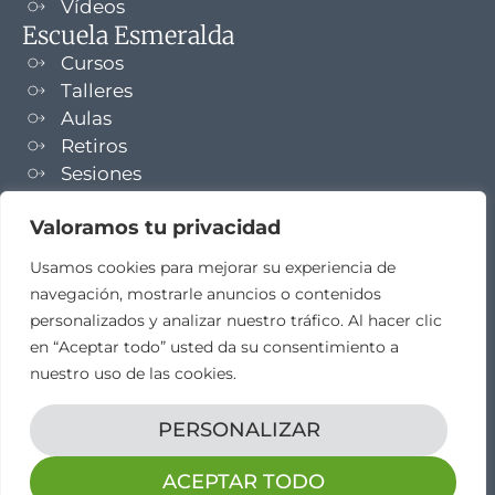
Vídeos
Escuela Esmeralda
Cursos
Talleres
Aulas
Retiros
Sesiones
Formaciones
Valoramos tu privacidad
NEWSLETTER
Usamos cookies para mejorar su experiencia de
navegación, mostrarle anuncios o contenidos
TELEGRAM
personalizados y analizar nuestro tráfico. Al hacer clic
en “Aceptar todo” usted da su consentimiento a
nuestro uso de las cookies.
PERSONALIZAR
Aviso legal
Propiedad intelectual
Política de cookies
Diseño web por
elestudio28​
ACEPTAR TODO