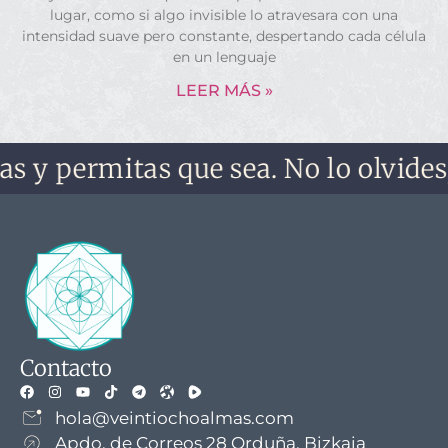
lugar, como si algo invisible lo atravesara con una
intensidad suave pero constante, despertando cada célula
en un lenguaje
LEER MÁS »
mitas que sea. No lo olvides, no te 
Contacto
hola@veintiochoalmas.com
Apdo. de Correos 28 Orduña, Bizkaia