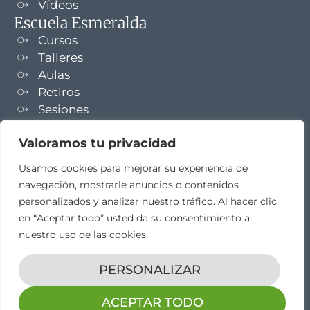
Vídeos
Escuela Esmeralda
Cursos
Talleres
Aulas
Retiros
Sesiones
Formaciones
Valoramos tu privacidad
NEWSLETTER
Usamos cookies para mejorar su experiencia de
navegación, mostrarle anuncios o contenidos
TELEGRAM
personalizados y analizar nuestro tráfico. Al hacer clic
en “Aceptar todo” usted da su consentimiento a
nuestro uso de las cookies.
PERSONALIZAR
Aviso legal
Propiedad intelectual
Política de cookies
Diseño web por
elestudio28​
ACEPTAR TODO