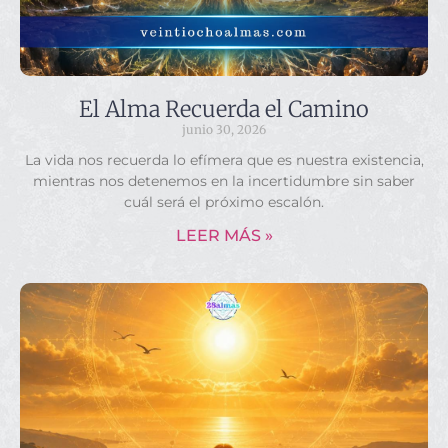
El Alma Recuerda el Camino
junio 30, 2026
La vida nos recuerda lo efímera que es nuestra existencia,
mientras nos detenemos en la incertidumbre sin saber
cuál será el próximo escalón.
LEER MÁS »