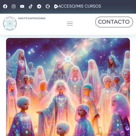
ACCESO/MIS CURSOS
veintiochoalmas
CONTACTO