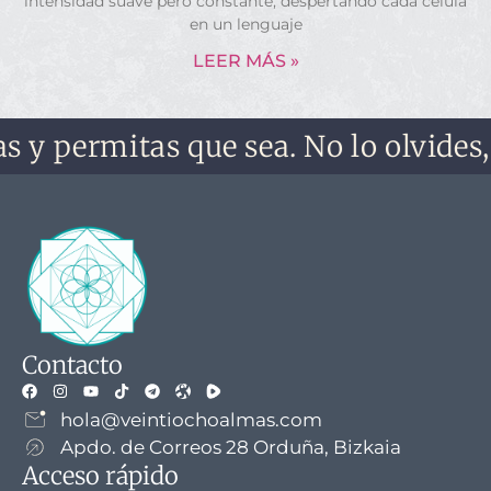
intensidad suave pero constante, despertando cada célula
en un lenguaje
LEER MÁS »
itas que sea. No lo olvides, no te o
Contacto
hola@veintiochoalmas.com
Apdo. de Correos 28 Orduña, Bizkaia
Acceso rápido