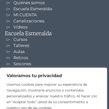
Quiénes somos
Escuela Esmeralda
MI CUENTA
Canalizaciones
Vídeos
Escuela Esmeralda
Cursos
Talleres
Aulas
Retiros
Sesiones
Formaciones
Valoramos tu privacidad
NEWSLETTER
Usamos cookies para mejorar su experiencia de
navegación, mostrarle anuncios o contenidos
TELEGRAM
personalizados y analizar nuestro tráfico. Al hacer clic
en “Aceptar todo” usted da su consentimiento a
nuestro uso de las cookies.