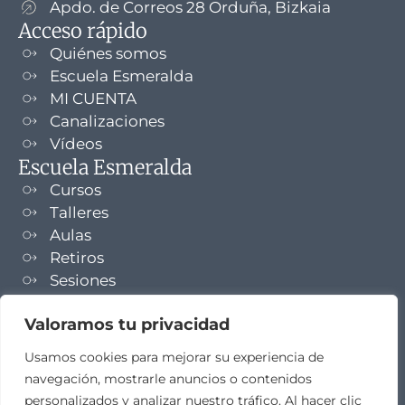
Apdo. de Correos 28 Orduña, Bizkaia
Acceso rápido
Quiénes somos
Escuela Esmeralda
MI CUENTA
Canalizaciones
Vídeos
Escuela Esmeralda
Cursos
Talleres
Aulas
Retiros
Sesiones
Formaciones
Valoramos tu privacidad
NEWSLETTER
Usamos cookies para mejorar su experiencia de
navegación, mostrarle anuncios o contenidos
TELEGRAM
personalizados y analizar nuestro tráfico. Al hacer clic