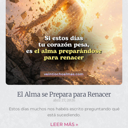
El Alma se Prepara para Renacer
abril 27, 2026
Estos días muchos nos habéis escrito preguntando qué
está sucediendo.
LEER MÁS »