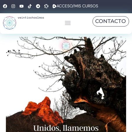
ACCESO/MIS CURSOS
veintiochoalmas
CONTACTO